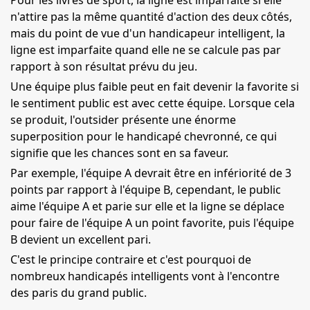
Pour les livres de sport, la ligne est imparfaite si elle
n'attire pas la même quantité d'action des deux côtés,
mais du point de vue d'un handicapeur intelligent, la
ligne est imparfaite quand elle ne se calcule pas par
rapport à son résultat prévu du jeu.
Une équipe plus faible peut en fait devenir la favorite si
le sentiment public est avec cette équipe. Lorsque cela
se produit, l'outsider présente une énorme
superposition pour le handicapé chevronné, ce qui
signifie que les chances sont en sa faveur.
Par exemple, l'équipe A devrait être en infériorité de 3
points par rapport à l'équipe B, cependant, le public
aime l'équipe A et parie sur elle et la ligne se déplace
pour faire de l'équipe A un point favorite, puis l'équipe
B devient un excellent pari.
C'est le principe contraire et c'est pourquoi de
nombreux handicapés intelligents vont à l'encontre
des paris du grand public.