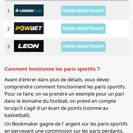
1
PARIER MAINTENANT
2
PARIER MAINTENANT
3
PARIER MAINTENANT
Comment fonctionne les paris sportifs ?
Avant d'entrer dans plus de détails, vous devez
comprendre comment fonctionnent les paris sportifs.
Pour ce faire, on va prendre un exemple pour un pari
dans le domaine du football, on prend en compte
lorsqu'il s'agit d'un écart de points (comme au
basketball).
Un Bookmaker gagne de l' argent sur les paris sportifs
en percevant une commission sur les paris perdants.