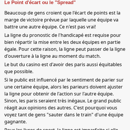
Le Point d'écart ou le "Spread"
Beaucoup de gens croient que l'écart de points est la
marge de victoire prévue par laquelle une équipe va
battre une autre équipe. Ce n'est pas vrai!
La ligne du pronostic de l'handicapé est requise pour
bien répartir la mise entre les deux équipes en partie
égale. Pour cette raison, la ligne peut passer de la ligne
d'ouverture à la ligne au moment du match.
Le but du casino est d'avoir des paris aussi équitables
que possible.
Si le public est influencé par le sentiment de parier sur
une certaine équipe, alors les parieurs doivent ajuster
la ligne pour obtenir de l'action sur l'autre équipe.
Sinon, les paris seraient très inégaux. Le grand public
réagit aux opinions des autres. C'est pourquoi vous
voyez tant de gens "sauter dans le train" d'une équipe
gagnante.