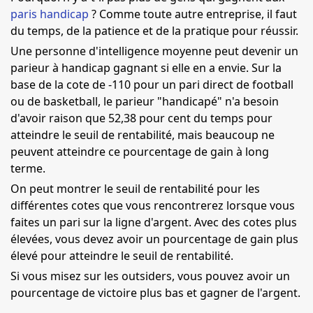
paris handicap
? Comme toute autre entreprise, il faut
du temps, de la patience et de la pratique pour réussir.
Une personne d'intelligence moyenne peut devenir un
parieur à handicap gagnant si elle en a envie. Sur la
base de la cote de -110 pour un pari direct de football
ou de basketball, le parieur "handicapé" n'a besoin
d'avoir raison que 52,38 pour cent du temps pour
atteindre le seuil de rentabilité, mais beaucoup ne
peuvent atteindre ce pourcentage de gain à long
terme.
On peut montrer le seuil de rentabilité pour les
différentes cotes que vous rencontrerez lorsque vous
faites un pari sur la ligne d'argent. Avec des cotes plus
élevées, vous devez avoir un pourcentage de gain plus
élevé pour atteindre le seuil de rentabilité.
Si vous misez sur les outsiders, vous pouvez avoir un
pourcentage de victoire plus bas et gagner de l'argent.