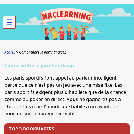
☰
Accueil
Comprendre le pari handicap
Comprendre le pari handicap
Les paris sportifs font appel au parieur intelligent
parce que ce n'est pas un jeu avec une mise fixe. Les
paris sportifs exigent plus d'habileté que de la chance,
comme au poker en direct. Vous ne gagnerez pas à
chaque fois mais l'handicapé habile a un avantage
énorme sur le parieur récréatif.
TOP 3 BOOKMAKERS